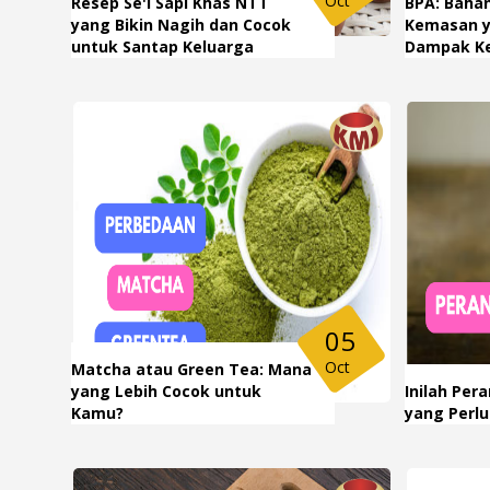
Oct
Resep Se'i Sapi Khas NTT
BPA: Baha
yang Bikin Nagih dan Cocok
Kemasan y
untuk Santap Keluarga
Dampak K
05
Oct
Matcha atau Green Tea: Mana
yang Lebih Cocok untuk
Inilah Per
Kamu?
yang Perl