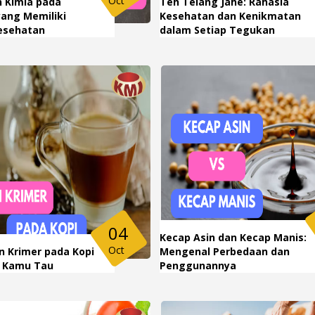
Oct
n Kimia pada
Teh Telang Jahe: Rahasia
ang Memiliki
Kesehatan dan Kenikmatan
esehatan
dalam Setiap Tegukan
04
Kecap Asin dan Kecap Manis:
Oct
an Krimer pada Kopi
Mengenal Perbedaan dan
u Kamu Tau
Penggunannya