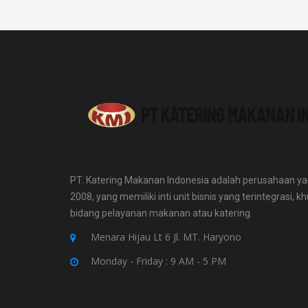
PT. Katering Makanan Indonesia adalah perusahaan yan
2008, yang memiliki inti unit bisnis yang terintegrasi,
bidang pelayanan makanan atau katering.
Menara Hijau Lt 6 Jl. MT. Haryono
Monday - Friday : 9 AM - 5 PM