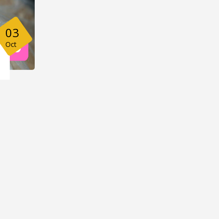
03
Oct