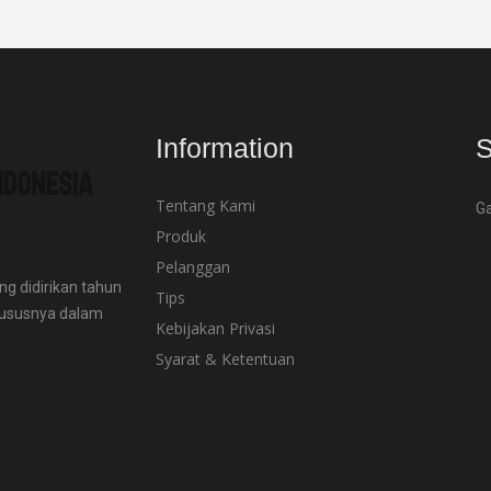
Information
S
Tentang Kami
Ga
Produk
Pelanggan
g didirikan tahun
Tips
 khususnya dalam
Kebijakan Privasi
Syarat & Ketentuan