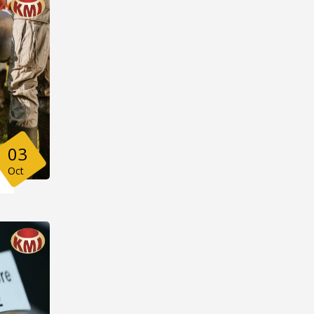
03
Oct