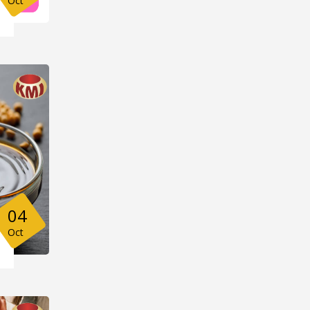
Oct
04
Oct