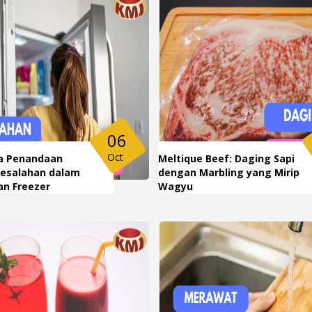
06
Oct
a Penandaan
Meltique Beef: Daging Sapi
Kesalahan dalam
dengan Marbling yang Mirip
n Freezer
Wagyu